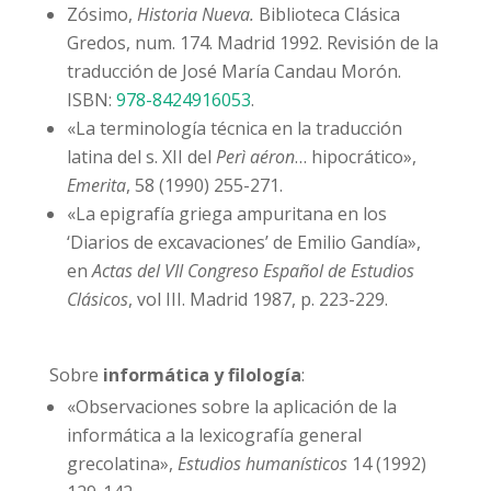
Zósimo,
Historia Nueva.
Biblioteca Clásica
Gredos, num. 174. Madrid 1992. Revisión de la
traducción de José María Candau Morón.
ISBN:
978-8424916053
.
«La terminología técnica en la traducción
latina del s. XII del
Perì aéron
… hipocrático»,
Emerita
, 58 (1990) 255-271.
«La epigrafía griega ampuritana en los
‘Diarios de excavaciones’ de Emilio Gandía»,
en
Actas del VII Congreso Español de Estudios
Clásicos
, vol III. Madrid 1987, p. 223-229.
Sobre
informática y filología
:
«Observaciones sobre la aplicación de la
informática a la lexicografía general
grecolatina»,
Estudios humanísticos
14 (1992)