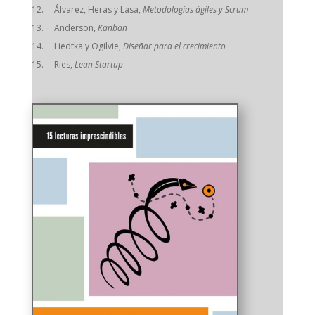
Álvarez, Heras y Lasa,
Metodologías ágiles y Scrum
Anderson,
Kanban
Liedtka y Ogilvie,
Diseñar para el crecimiento
Ries,
Lean Startup