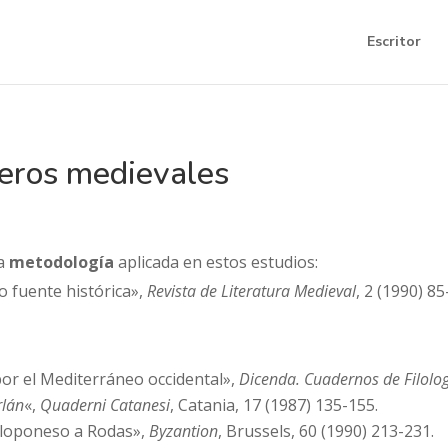
Escritor
ajeros medievales
la
metodología
aplicada en estos estudios:
o fuente histórica»,
Revista de Literatura Medieval
, 2 (1990) 85
 por el Mediterráneo occidental»,
Dicenda. Cuadernos de Filolo
lán
«,
Quaderni Catanesi
, Catania, 17 (1987) 135-155.
Peloponeso a Rodas»,
Byzantion
, Brussels, 60 (1990) 213-231.