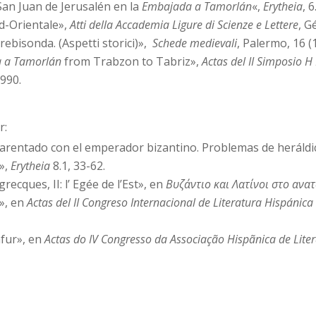
 San Juan de Jerusalén en la
Embajada a Tamorlán
«,
Erytheia
, 
d-Orientale»,
Atti della Accademia Ligure di Scienze e Lettere
, G
rebisonda. (Aspetti storici)»,
Schede medievali
, Palermo, 16 (
 a Tamorlán
from Trabzon to Tabriz»,
Actas del II Simposio
1990.
r:
arentado con el emperador bizantino. Problemas de heráldi
s»,
Erytheia
8.1, 33-62.
ecques, II: l’ Egée de l’Est», en
Βυζάντιο και Λατίνοι στο ανατ
a», en
Actas del II Congreso Internacional de Literatura Hispánica
fur», en
Actas do IV Congresso da Associação Hispãnica de Lite