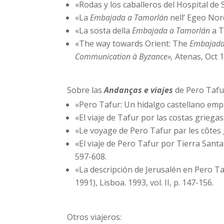
«Rodas y los caballeros del Hospital de
«La
Embajada a Tamorlán
nell’ Egeo Nor
«La sosta della
Embajada a Tamorlán
a T
«The way towards Orient: The
Embajada
Communication à Byzance»,
Atenas, Oct 
Sobre las
Andanças e viajes
de Pero Tafu
«Pero Tafur: Un hidalgo castellano emp
«El viaje de Tafur por las costas griega
«Le voyage de Pero Tafur par les côtes gr
«El viaje de Pero Tafur por Tierra Sant
597-608.
«La descripción de Jerusalén en Pero Ta
1991), Lisboa. 1993, vol. II, p. 147-156.
Otros viajeros: