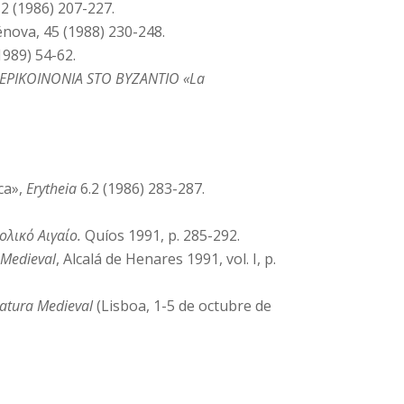
6.2 (1986) 207-227.
énova, 45 (1988) 230-248.
1989) 54-62.
 H EPIKOINONIA STO BYZANTIO «La
ca»,
Erytheia
6.2 (1986) 283-287.
ολικό Αιγαίο.
Quíos 1991, p. 285-292.
 Medieval
, Alcalá de Henares 1991, vol. I, p.
ratura Medieval
(Lisboa, 1-5 de octubre de